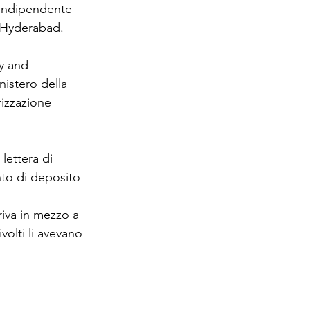
 indipendente 
i Hyderabad.
y and 
istero della 
rizzazione 
lettera di 
nto di deposito 
riva in mezzo a 
ivolti li avevano 