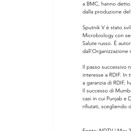
a BMC, hanno detto. 
dalla produzione del
Sputnik V è stato sv
Microbiology con sed
Salute russo. È autor
dall'Organizzazione 
Il passo successivo n
interesse a RDIF. In 
a garanzia di RDIF, h
Il successo di Mumbai
casi in cui Punjab e D
rifiutati, scegliendo 
Fonte: NDTV | May 2