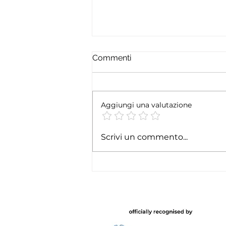
Commenti
Aggiungi una valutazione
India, l'ambasciata italiana
Scrivi un commento...
racconta in un video un
anno di Covid