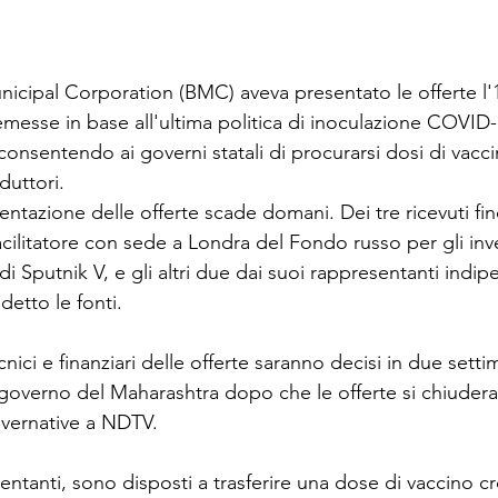
cipal Corporation (BMC) aveva presentato le offerte l'
esse in base all'ultima politica di inoculazione COVID-19
 consentendo ai governi statali di procurarsi dosi di vacc
duttori.
sentazione delle offerte scade domani. Dei tre ricevuti fi
facilitatore con sede a Londra del Fondo russo per gli inve
 di Sputnik V, e gli altri due dai suoi rappresentanti indi
detto le fonti.
ecnici e finanziari delle offerte saranno decisi in due setti
 governo del Maharashtra dopo che le offerte si chiude
overnative a NDTV.
sentanti, sono disposti a trasferire una dose di vaccino cr