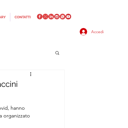
ARY
CONTATTI
Accedi
accini
ovid, hanno 
va organizzato 