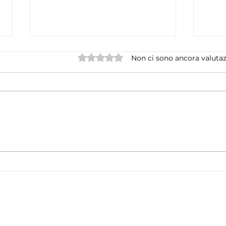
Valutazione 0 stelle su 5.
Non ci sono ancora valutaz
FMI, robusta ripresa Italia
APPE
2021, avanti con gli aiuti
UMAN
Hosp
Maha