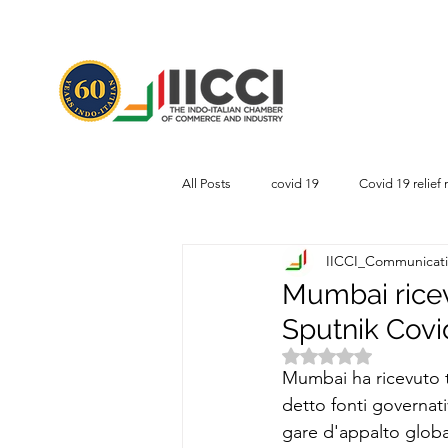
All Posts
covid 19
Covid 19 relief
IICCI_Communicat
Mumbai riceve
Sputnik Covi
Valutazione NaN s
Mumbai ha ricevuto t
detto fonti governati
gare d'appalto global