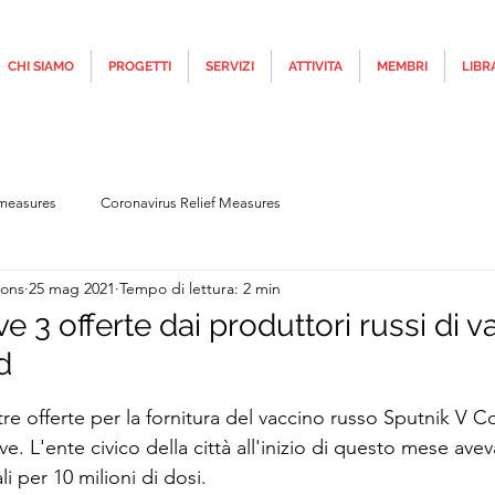
CHI SIAMO
PROGETTI
SERVIZI
ATTIVITA
MEMBRI
LIBR
 measures
Coronavirus Relief Measures
ions
25 mag 2021
Tempo di lettura: 2 min
 3 offerte dai produttori russi di v
d
telle su 5.
re offerte per la fornitura del vaccino russo Sputnik V C
ve. L'ente civico della città all'inizio di questo mese ave
i per 10 milioni di dosi.