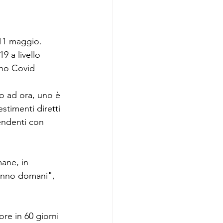
11 maggio. 
 a livello 
ino Covid 
no ad ora, uno è 
stimenti diretti 
pendenti con 
mane, in 
ranno domani", 
ore in 60 giorni 