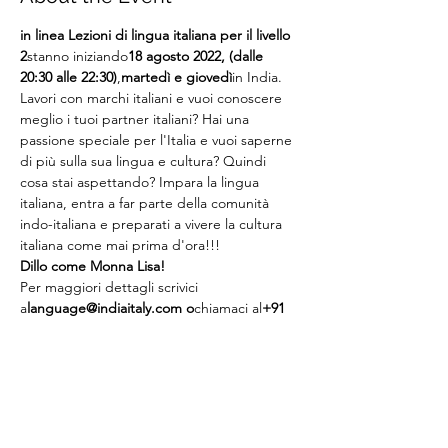
in linea
Lezioni di lingua italiana per il livello 
2
stanno iniziando
18 agosto 2022, (dalle 
20:30 alle 22:30)
,
martedì e giovedì
in India.
Lavori con marchi italiani e vuoi conoscere 
meglio i tuoi partner italiani? Hai una 
passione speciale per l'Italia e vuoi saperne 
di più sulla sua lingua e cultura? Quindi 
cosa stai aspettando? Impara la lingua 
italiana, entra a far parte della comunità 
indo-italiana e preparati a vivere la cultura 
italiana come mai prima d'ora!!!
Dillo come Monna Lisa!
Per maggiori dettagli scrivici 
a
language@indiaitaly.com o
chiamaci al
+91 
8762723915
Per il pagamento in linea
clicca qui
(Il link sopra menzionato è solo per i conti 
bancari indiani)