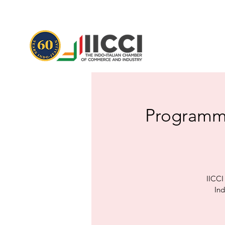
Programma 
IICCI
Ind