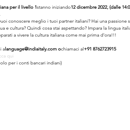
iana per il livello 1
stanno iniziando
12 dicembre 2022, (dalle 14:00
.
vuoi conoscere meglio i tuoi partner italiani? Hai una passione sp
ua e cultura? Quindi cosa stai aspettando? Impara la lingua italia
parati a vivere la cultura italiana come mai prima d'ora!!!
i a
language@indiaitaly.com o
chiamaci al
+91 8762723915
cca qui
olo per i conti bancari indiani)