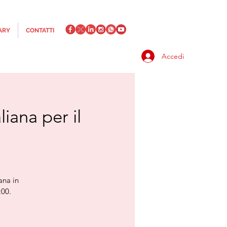
ARY
CONTATTI
Accedi
iana per il
ana in
:00.